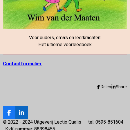
Voor ouders, oma's en leerkrachten:
Het ultieme voorleesboek
Contactformulier
Delen
Share
F
L
a
i
© 2022 - 2024 Uitgeverij Lectio Qualis tel. 0595-851604
c
n
KvK-nummer: 88398455