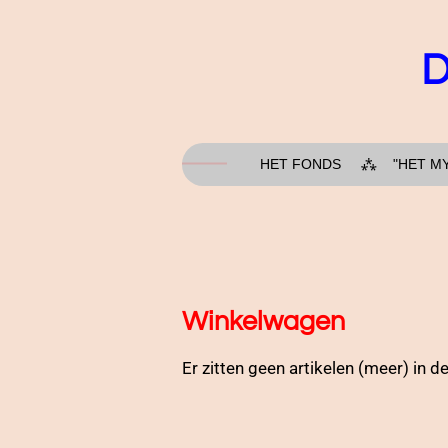
Ga
direct
D
naar
de
hoofdinhoud
HET FONDS
"HET M
Winkelwagen
Er zitten geen artikelen (meer) in 