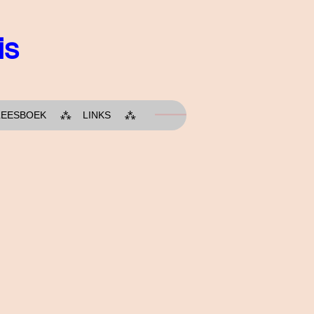
is
LEESBOEK
LINKS