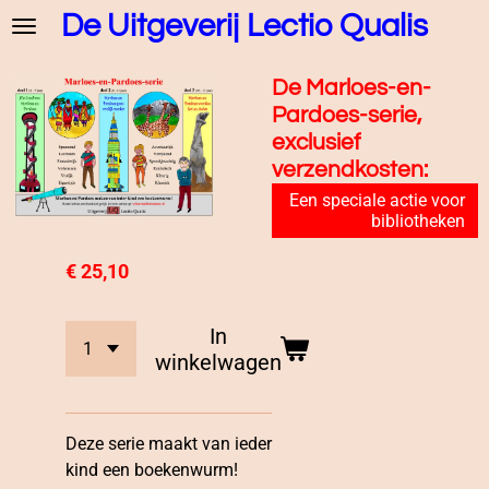
De Uitgeverij Lectio Qualis
Ga
direct
naar
De Marloes-en-
de
Pardoes-serie,
hoofdinhoud
exclusief
verzendkosten:
Een speciale actie voor
bibliotheken
€ 25,10
In
winkelwagen
Deze serie maakt van ieder
kind een boekenwurm!