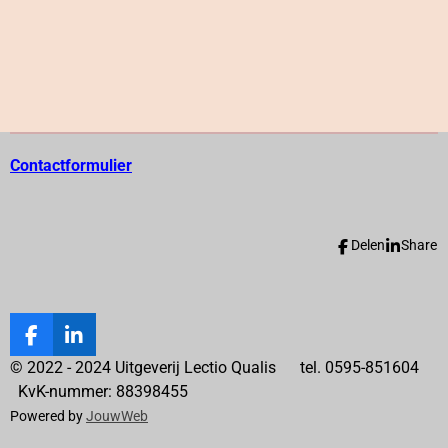
Contactformulier
Delen
Share
F
L
a
i
© 2022 - 2024 Uitgeverij Lectio Qualis tel. 0595-851604
c
n
KvK-nummer: 88398455
e
k
Powered by
JouwWeb
b
e
o
d