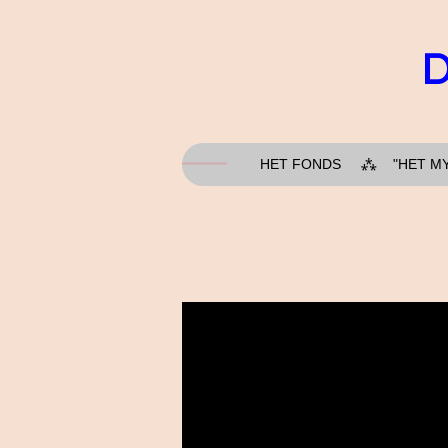
Ga
direct
D
naar
de
hoofdinhoud
HET FONDS
"HET M