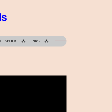
is
LEESBOEK
LINKS